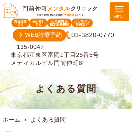
当日受診
予約無し
生活保護法
オンライン
OK
OK
指定医療機関
診療対応
03-3820-0770
WEB診療予約
〒135-0047
東京都江東区富岡1丁目25番5号
メディカルビル門前仲町8F
よくある質問
ホーム
よくある質問