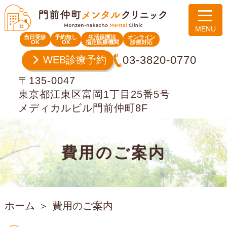
当日受診
予約無し
生活保護法
オンライン
OK
OK
指定医療機関
診療対応
03-3820-0770
WEB診療予約
〒135-0047
東京都江東区富岡1丁目25番5号
メディカルビル門前仲町8F
費用のご案内
ホーム
費用のご案内