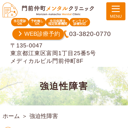
当日受診
予約無し
生活保護法
オンライン
OK
OK
指定医療機関
診療対応
03-3820-0770
WEB診療予約
〒135-0047
東京都江東区富岡1丁目25番5号
メディカルビル門前仲町8F
強迫性障害
ホーム
強迫性障害