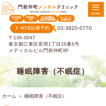
当日受診
予約無し
生活保護法
オンライン
OK
OK
指定医療機関
診療対応
03-3820-0770
WEB診療予約
〒135-0047
東京都江東区富岡1丁目25番5号
メディカルビル門前仲町8F
睡眠障害（不眠症）
ホーム
睡眠障害（不眠症）