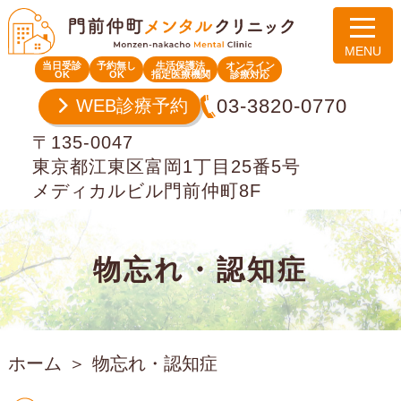
当日受診
予約無し
生活保護法
オンライン
OK
OK
指定医療機関
診療対応
03-3820-0770
WEB診療予約
〒135-0047
東京都江東区富岡1丁目25番5号
メディカルビル門前仲町8F
物忘れ・認知症
ホーム
物忘れ・認知症